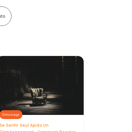
uto
Entourage
Se Sentir Seul Après Un