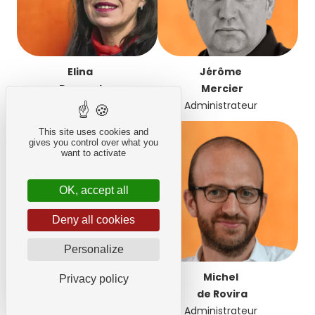
Elina
Jérôme
Dumont
Mercier
Administratrice
Administrateur
This site uses cookies and
gives you control over what you
want to activate
OK, accept all
Deny all cookies
Personalize
Maxime
Michel
Privacy policy
renault
de Rovira
Administrateur
Administrateur