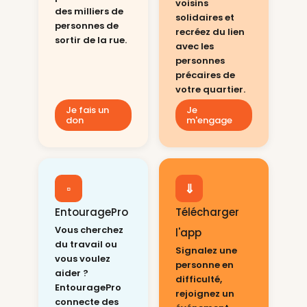
voisins
des milliers de
solidaires et
personnes de
recréez du lien
sortir de la rue.
avec les
personnes
précaires de
votre quartier.
Je fais un
Je
don
m'engage
▫
⇓
EntouragePro
Télécharger
Vous cherchez
l'app
du travail ou
Signalez une
vous voulez
personne en
aider ?
difficulté,
EntouragePro
rejoignez un
connecte des