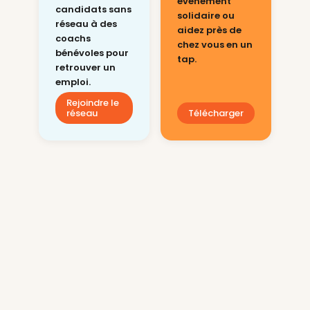
événement
candidats sans
solidaire ou
réseau à des
aidez près de
coachs
chez vous en un
bénévoles pour
tap.
retrouver un
emploi.
Rejoindre le
réseau
Télécharger