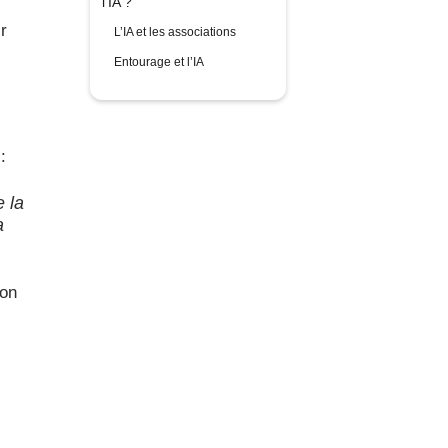
l’IA ?
r
L’IA et les associations
Entourage et l’IA
:
e la
a
 on