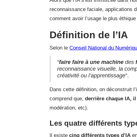
Alors que l’IA s’est immiscée dans no
reconnaissance faciale, applications 
comment avoir l’usage le plus éthique
Définition de l’IA
Selon le
Conseil National du Numériq
“
faire faire à une machine
des
f
reconnaissance visuelle, la compr
créativité ou l’apprentissage
”.
Dans cette définition, on déconstruit l
comprend que,
derrière chaque IA, i
modération, etc).
Les quatre différents typ
Il existe
cinq différents types d’IA
en