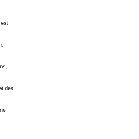
 est
me
ans,
et des
ême