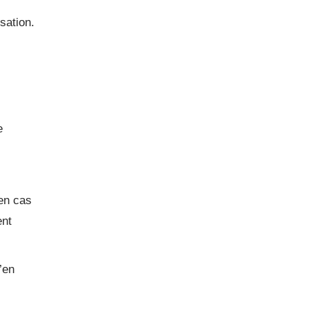
sation.
e
en cas
ent
’en