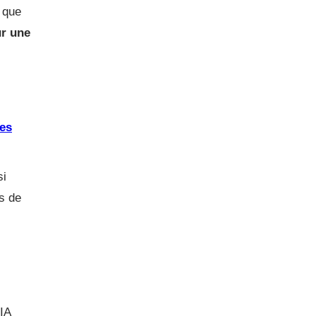
t que
ur une
ées
si
rs de
IA