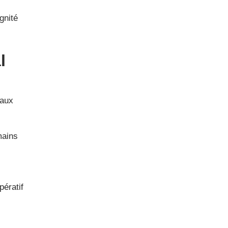
gnité
l
 aux
mains
pératif