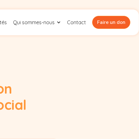
Faire un don
ités
Qui sommes-nous
Contact
on
ocial