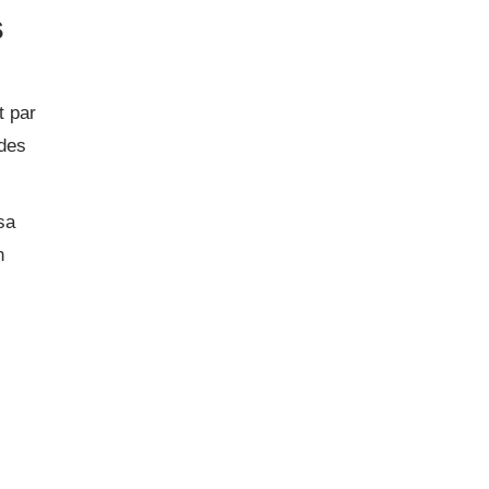
s
t par
 des
sa
n