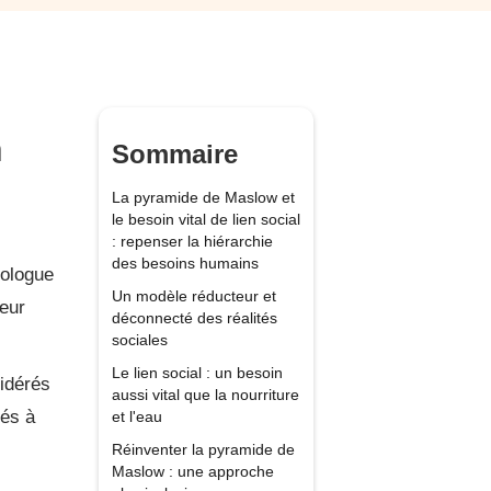
n
Sommaire
La pyramide de Maslow et
le besoin vital de lien social
: repenser la hiérarchie
des besoins humains
hologue
Un modèle réducteur et
leur
déconnecté des réalités
sociales
Le lien social : un besoin
sidérés
aussi vital que la nourriture
iés à
et l'eau
Réinventer la pyramide de
Maslow : une approche