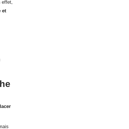
 effet,
 et
u
che
lacer
mais