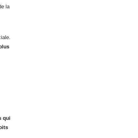
de la
iale.
plus
 qui
oits